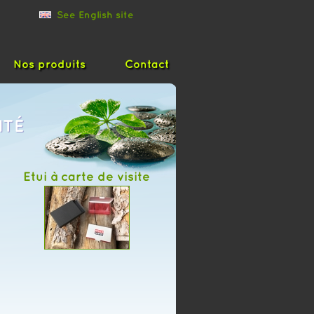
See English site
Nos produits
Contact
ITÉ
Etui à carte de visite