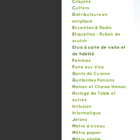
Crayons
Cutters
Distributeurs en
acrylique
Enceintes & Radio
Etiquettes - Ruban de
scotch
Etuis à carte de visite et
de fidélité
Femmes
Foire aux Vins
Gants de Cuisine
Guirlandes Fanions
Hamac et Chaise Hamac
Horloge de Table et
autres
Inclusion
Informatique
Jetons
Mètre à niveau
Mètre papier
Mètre pliable