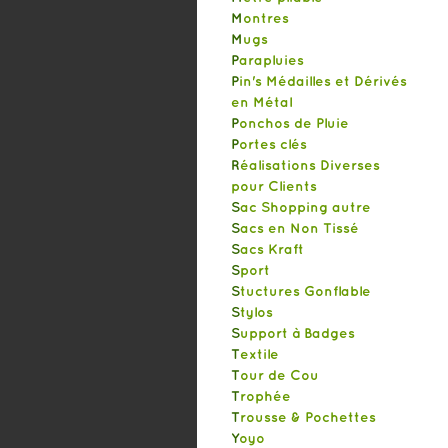
Montres
Mugs
Parapluies
Pin's Médailles et Dérivés
en Métal
Ponchos de Pluie
Portes clés
Réalisations Diverses
pour Clients
Sac Shopping autre
Sacs en Non Tissé
Sacs Kraft
Sport
Stuctures Gonflable
Stylos
Support à Badges
Textile
Tour de Cou
Trophée
Trousse & Pochettes
Yoyo